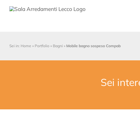
Salta
al
contenuto
Sei in:
Home
»
Portfolio
»
Bagni
»
Mobile bagno sospeso Compab
Sei inte