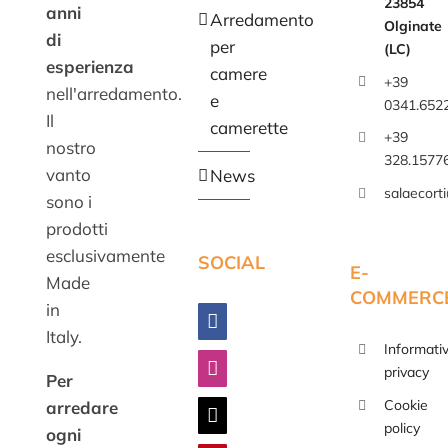
23854
anni
Arredamento
Olginate
di
per
(LC)
esperienza
camere
+39
nell'arredamento.
e
0341.652
Il
camerette
+39
nostro
328.1577
vanto
News
salaecort
sono i
prodotti
esclusivamente
SOCIAL
E-
Made
COMMERC
in
Italy.
Informati
privacy
Per
Cookie
arredare
policy
ogni