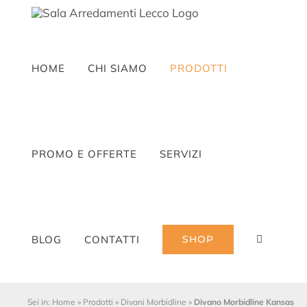
Salta
al
contenuto
HOME
CHI SIAMO
PRODOTTI
PROMO E OFFERTE
SERVIZI
BLOG
CONTATTI
SHOP
Sei in:
Home
»
Prodotti
»
Divani Morbidline
»
Divano Morbidline Kansas