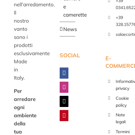
+39
nell'arredamento.
e
0341.652
Il
camerette
+39
nostro
328.1577
vanto
News
salaecort
sono i
prodotti
esclusivamente
SOCIAL
E-
Made
COMMERC
in
Italy.
Informati
privacy
Per
Cookie
arredare
policy
ogni
ambiente
Note
legali
della
tua
Termini