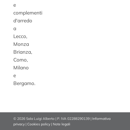
e
complementi
d'arredo
a
Lecco,
Monza
Brianza,
Como,
Milano
e
Bergamo.
©
2026 Sala Luigi Alberto | P. IVA 02288290139 |
Informativa
privacy
|
Cookies policy
|
Note legali