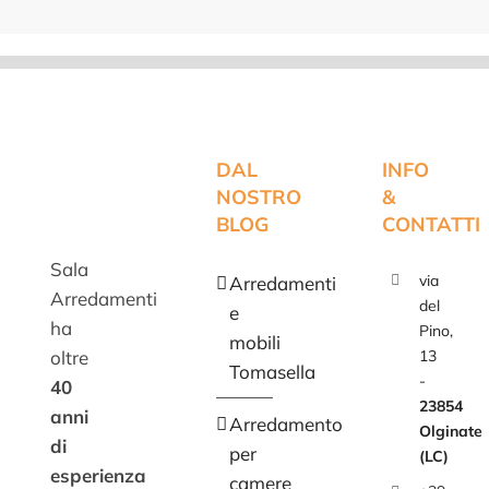
DAL
INFO
NOSTRO
&
BLOG
CONTATTI
Sala
via
Arredamenti
Arredamenti
del
e
ha
Pino,
mobili
oltre
13
Tomasella
-
40
23854
anni
Arredamento
Olginate
di
per
(LC)
esperienza
camere