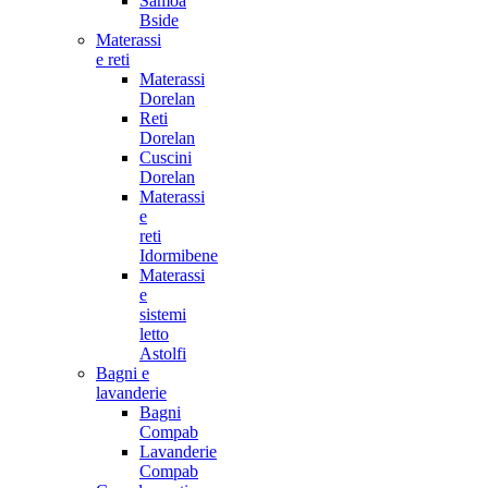
Samoa
Bside
Materassi
e reti
Materassi
Dorelan
Reti
Dorelan
Cuscini
Dorelan
Materassi
e
reti
Idormibene
Materassi
e
sistemi
letto
Astolfi
Bagni e
lavanderie
Bagni
Compab
Lavanderie
Compab