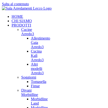
Salta al contenuto
HOME
CHI SIAMO
PRODOTTI
Cucine
Arredo3
Allestimento
Gaia
Arredo3
Cucina
Kalì
Arredo3
Altri
modelli
Arredo3
Soggiorni
Tomasella
Fimar
Divani
Morbidline
Morbidline
Land
Morbidline