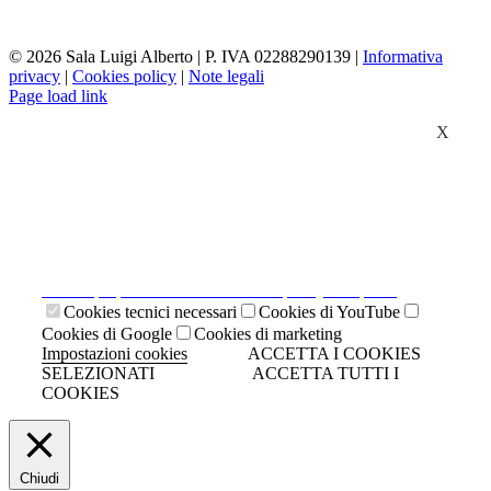
©
2026 Sala Luigi Alberto | P. IVA 02288290139 |
Informativa
privacy
|
Cookies policy
|
Note legali
Page load link
X
Il presente sito web utilizza cookies tecnici necessari al
suo funzionamento e cookies di terze parti.
Cliccando su "ACCETTA I COOKIES SELEZIONATI" si
accettano i cookies tecnici. Cliccando su "ACCETTA
TUTTI I COOKIES" si accettano indistintamente tutti i
cookies.
Cliccando sulla "X" di chiudi si accetta di proseguire la
navigazione senza cookies.
Clicca qui per visionare la cookies policy completa.
Cookies tecnici necessari
Cookies di YouTube
Cookies di Google
Cookies di marketing
Impostazioni cookies
ACCETTA I COOKIES
SELEZIONATI
ACCETTA TUTTI I
COOKIES
Chiudi