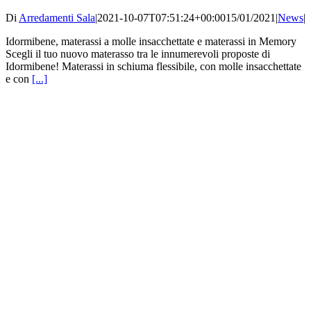
Di
Arredamenti Sala
|
2021-10-07T07:51:24+00:00
15/01/2021
|
News
|
Idormibene, materassi a molle insacchettate e materassi in Memory
Scegli il tuo nuovo materasso tra le innumerevoli proposte di
Idormibene! Materassi in schiuma flessibile, con molle insacchettate
e con
[...]