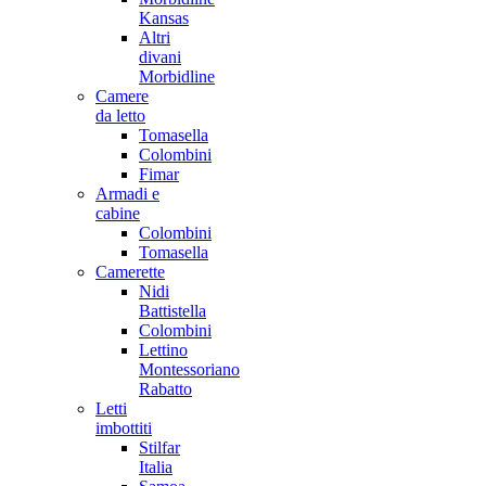
Kansas
Altri
divani
Morbidline
Camere
da letto
Tomasella
Colombini
Fimar
Armadi e
cabine
Colombini
Tomasella
Camerette
Nidi
Battistella
Colombini
Lettino
Montessoriano
Rabatto
Letti
imbottiti
Stilfar
Italia