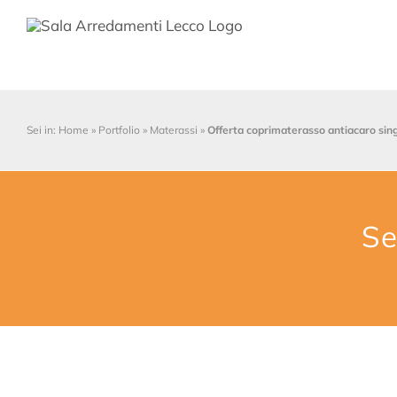
Salta
al
contenuto
Sei in:
Home
»
Portfolio
»
Materassi
»
Offerta coprimaterasso antiacaro sin
Se