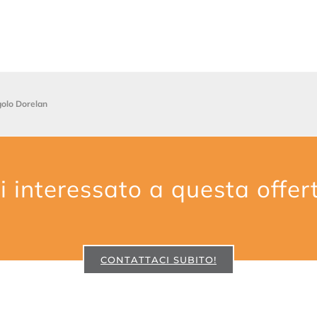
golo Dorelan
i interessato a questa offer
CONTATTACI SUBITO!