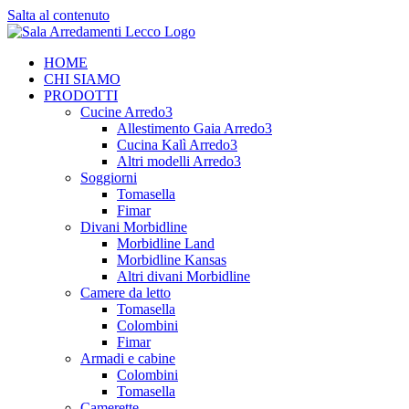
Salta al contenuto
HOME
CHI SIAMO
PRODOTTI
Cucine Arredo3
Allestimento Gaia Arredo3
Cucina Kalì Arredo3
Altri modelli Arredo3
Soggiorni
Tomasella
Fimar
Divani Morbidline
Morbidline Land
Morbidline Kansas
Altri divani Morbidline
Camere da letto
Tomasella
Colombini
Fimar
Armadi e cabine
Colombini
Tomasella
Camerette