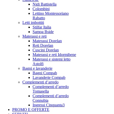
Nidi Battistella
Colombini
Lettino Montessoriano
Rabatto
Letti imbottiti
Stilfar Italia
Samoa Bside
Materassi e reti
Materassi Dorelan
Reti Dorelan
Cuscini Dorelan
Materassi e reti Idormibene
Materassi e sistemi letto
Astolfi
Bagni e lavanderie
Bagni Compab
Lavanderie Compab
Complementi d’arredo
Complementi d’arredo
Tomasella
Complementi d’arredo
Connubia
Ingressi Cinquanta3
PROMO E OFFERTE