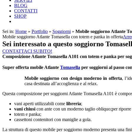
SERVIZI
BLOG
CONTATTI
SHOP
Sei in:
Home
»
Portfolio
»
Soggiorni
»
Mobile soggiorno Atlante To
Mobile soggiorno Atlante Tomasella con totem e panka in offerta
Arre
Sei interessato a questo soggiorno Tomasel
CONTATTACI SUBITO!
Composizione Atlante Tomasella A101 con totem e panka per so
Super offerta mobile Atlante
Tomasella
per soggiorni al passo con
Mobile soggiorno con design moderno in offerta
, l’i
casa destinata all’accoglienza e al relax.
Questa composizione per soggiorni Atlante Tomasella A101 è compos
vani aperti utilizzabili come
libreria
;
vani chiusi
con ante con un moderno taglio obliquo;per riporre 
totem e panka;
cassettoni contenitori con maniglie a gola.
La struttura di questo mobile per soggiorno moderno presenta una finit