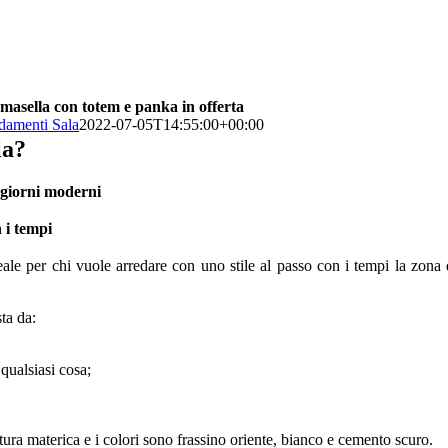
masella con totem e panka in offerta
damenti Sala
2022-07-05T14:55:00+00:00
la?
ggiorni moderni
 i tempi
deale per chi vuole arredare con uno stile al passo con i tempi la zona 
ta da:
qualsiasi cosa;
ura materica e i colori sono frassino oriente, bianco e cemento scuro.