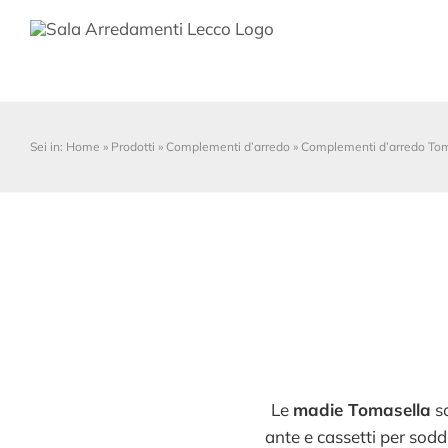
Salta
al
contenuto
Sei in:
Home
»
Prodotti
»
Complementi d’arredo
»
Complementi d’arredo To
Le
madie Tomasella
s
ante e cassetti per sodd