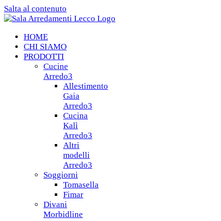
Salta al contenuto
HOME
CHI SIAMO
PRODOTTI
Cucine
Arredo3
Allestimento
Gaia
Arredo3
Cucina
Kalì
Arredo3
Altri
modelli
Arredo3
Soggiorni
Tomasella
Fimar
Divani
Morbidline