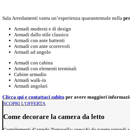
Sala Arredamenti vanta un’esperienza quarantennale nella
pro
Armadi moderni e di design
Armadi dallo stile classico
Armadi con ante battenti
Armadi con ante scorrevoli
Armadi ad angolo
Armadi con cabina
Armadi con elementi terminali
Cabine armadio
Armadi walk-in
Armadi angolari
Clicca qui e contattaci subito
per avere maggiori informazi
SCOPRI L'OFFERTA
Come decorare la camera da letto
Complementi d’arredo Tomasella: specchi da parete rotondi a