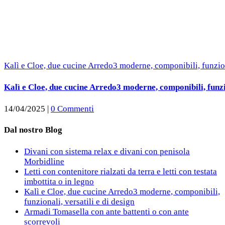
Kalì e Cloe, due cucine Arredo3 moderne, componibili, funziona
Kalì e Cloe, due cucine Arredo3 moderne, componibili, funzio
14/04/2025
|
0 Commenti
Dal nostro Blog
Divani con sistema relax e divani con penisola
Morbidline
Letti con contenitore rialzati da terra e letti con testata
imbottita o in legno
Kalì e Cloe, due cucine Arredo3 moderne, componibili,
funzionali, versatili e di design
Armadi Tomasella con ante battenti o con ante
scorrevoli