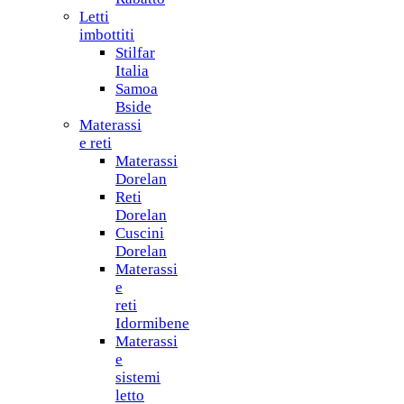
Letti
imbottiti
Stilfar
Italia
Samoa
Bside
Materassi
e reti
Materassi
Dorelan
Reti
Dorelan
Cuscini
Dorelan
Materassi
e
reti
Idormibene
Materassi
e
sistemi
letto