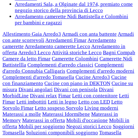
Arredamenti Sala, a Olginate dal 1974, premiato come
negozio storico della provincia di Lecco
Arredamento camerette Nidi Battistella e Colombini
per bambini e ragazzi
Allestimento Gaia Arredo3
Armadi con anta battente
Armadi
con ante scorrevoli
Arredamenti Fimar
Arredamento
camerette
Arredamento camerette Lecco
Arredamento in
offerta
Arredo3 Lecco
Attività storiche Lecco
Bagni Compab
Camere da letto Fimar
Camerette Colombini
Camerette Nidi
Battistellla
Complementi d'arredo classici
Complementi
d'arredo Connubia Calligaris
Complementi d'arredo moderni
Complementi d'arredo Tomasella
Cucine Arredo3
Cucine
con finanziamento
Cucine con piano in DEKTON
Cucine su
misura
Divani angolari
Divani con penisola
Divani
MorbidLine
Divani relax
Fimar
Letti con contenitore
Letti
Fimar
Letti imbottiti
Letti in legno
Letto con LED
Letto
Sorvolo Fimar
Letto sospeso Sorvolo
Living moderni
Materassi a molle
Materassi Idormibene
Materassi in
Memory
Materassi in offerta
Mobili d'occasione
Mobili in
offerta
Mobili per soggiorno
Negozi storici Lecco
Soggiorni
Tomasella
Soluzioni componibili soggiorno
Tomasella