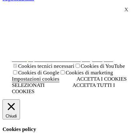
X
Il presente sito web utilizza cookies tecnici necessari al
suo funzionamento e cookies di terze parti.
Cliccando su "ACCETTA I COOKIES SELEZIONATI" si
accettano i cookies tecnici. Cliccando su "ACCETTA
TUTTI I COOKIES" si accettano indistintamente tutti i
cookies.
Cliccando sulla "X" di chiudi si accetta di proseguire la
navigazione senza cookies.
Clicca qui per visionare la cookies policy completa.
Cookies tecnici necessari
Cookies di YouTube
Cookies di Google
Cookies di marketing
Impostazioni cookies
ACCETTA I COOKIES
SELEZIONATI
ACCETTA TUTTI I
COOKIES
Chiudi
Cookies policy