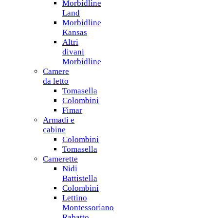
Morbidline
Land
Morbidline
Kansas
Altri
divani
Morbidline
Camere
da letto
Tomasella
Colombini
Fimar
Armadi e
cabine
Colombini
Tomasella
Camerette
Nidi
Battistella
Colombini
Lettino
Montessoriano
Rabatto