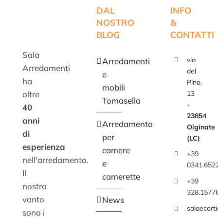
DAL
INFO
NOSTRO
&
BLOG
CONTATTI
Sala
via
Arredamenti
Arredamenti
del
e
ha
Pino,
mobili
oltre
13
Tomasella
-
40
23854
anni
Arredamento
Olginate
di
per
(LC)
esperienza
camere
+39
nell'arredamento.
e
0341.652
Il
camerette
+39
nostro
328.1577
vanto
News
salaecort
sono i