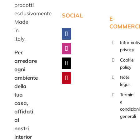
prodotti
esclusivamente
SOCIAL
E-
Made
COMMERC
in
Italy.
Informati
privacy
Per
Cookie
arredare
policy
ogni
ambiente
Note
legali
della
tua
Termini
e
casa,
condizioni
affidati
generali
ai
nostri
interior